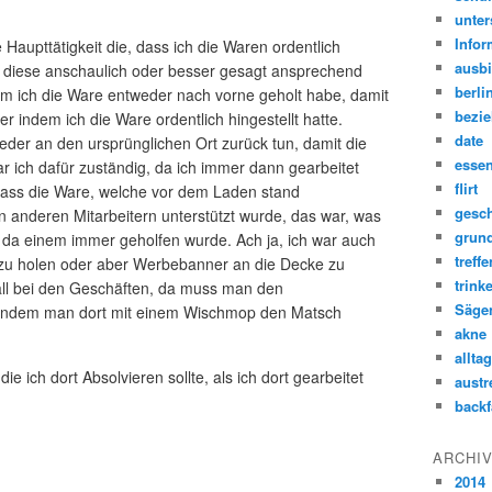
unter
Infor
e Haupttätigkeit die, dass ich die Waren ordentlich
ausb
t diese anschaulich oder besser gesagt ansprechend
berli
m ich die Ware entweder nach vorne geholt habe, damit
bezi
er indem ich die Ware ordentlich hingestellt hatte.
date
ieder an den ursprünglichen Ort zurück tun, damit die
esse
 ich dafür zuständig, da ich immer dann gearbeitet
flirt
dass die Ware, welche vor dem Laden stand
gesch
n anderen Mitarbeitern unterstützt wurde, das war, was
grun
, da einem immer geholfen wurde. Ach ja, ich war auch
treffe
zu holen oder aber Werbebanner an die Decke zu
trink
rall bei den Geschäften, da muss man den
Säge
 indem man dort mit einem Wischmop den Matsch
akne
alltag
e ich dort Absolvieren sollte, als ich dort gearbeitet
austr
backf
ARCHI
2014