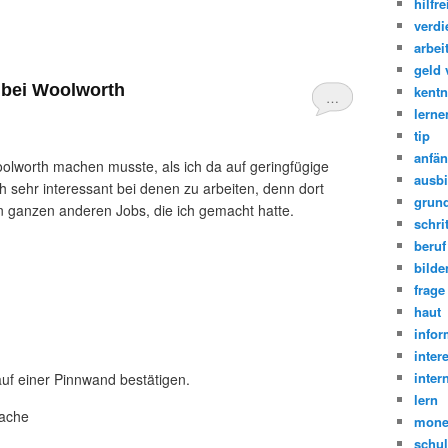
hilfre
verdi
arbei
geld 
 bei Woolworth
kentn
…
lerne
tip
anfän
oolworth machen musste, als ich da auf geringfügige
ausb
ch sehr interessant bei denen zu arbeiten, denn dort
grun
en ganzen anderen Jobs, die ich gemacht hatte.
schrit
beruf
bilde
frage
haut
infor
inter
inter
auf einer Pinnwand bestätigen.
lern
rache
mone
schu