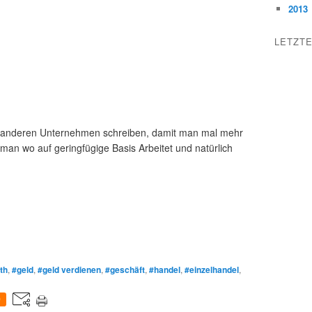
2013
LETZT
 in anderen Unternehmen schreiben, damit man mal mehr
an wo auf geringfügige Basis Arbeitet und natürlich
th
,
#geld
,
#geld verdienen
,
#geschäft
,
#handel
,
#einzelhandel
,
0