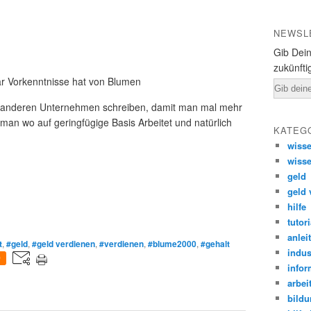
NEWSL
Gib Dein
zukünfti
ar Vorkenntnisse hat von Blumen
E-
Mail
 in anderen Unternehmen schreiben, damit man mal mehr
an wo auf geringfügige Basis Arbeitet und natürlich
KATEG
wiss
wiss
geld
geld 
hilfe
tutori
anlei
t
,
#geld
,
#geld verdienen
,
#verdienen
,
#blume2000
,
#gehalt
indus
0
infor
arbei
bild