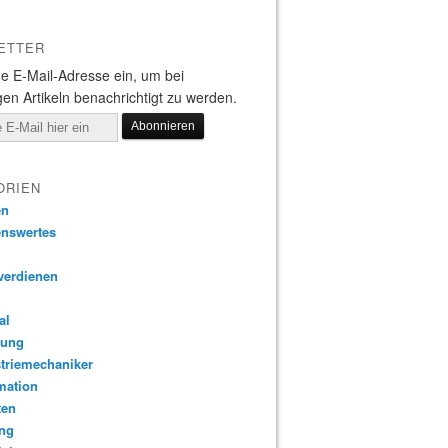
ETTER
e E-Mail-Adresse ein, um bei
gen Artikeln benachrichtigt zu werden.
ORIEN
en
enswertes
verdienen
al
tung
triemechaniker
mation
ten
ung