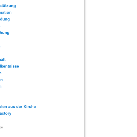
stützung
mation
idung
n
ehung
n
äft
dkentnisse
n
en
n
eten aus der Kirche
actory
VE